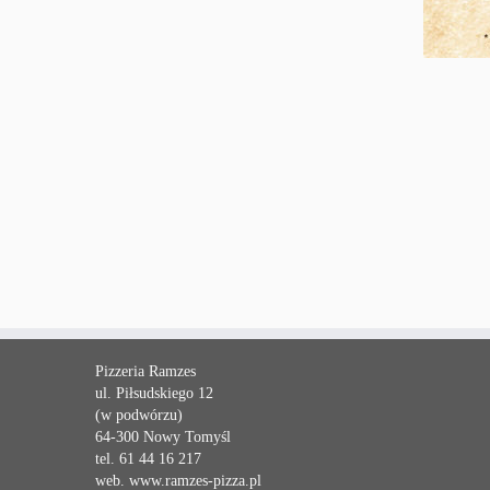
Pizzeria Ramzes
ul. Piłsudskiego 12
(w podwórzu)
64-300 Nowy Tomyśl
tel. 61 44 16 217
web. www.ramzes-pizza.pl